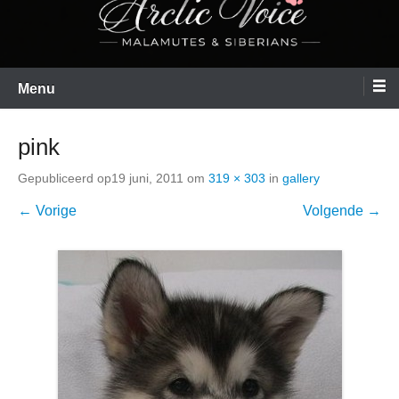
Menu
pink
Gepubliceerd op
19 juni, 2011
om
319 × 303
in
gallery
← Vorige
Volgende →