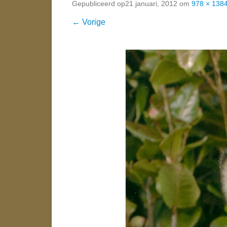
Gepubliceerd op
21 januari, 2012
om
978 × 138
← Vorige