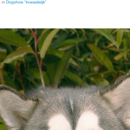
4
in
Dogshow “kvwaalwijk”