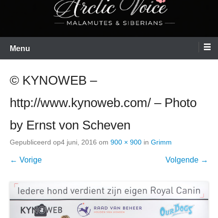
Menu
© KYNOWEB –
http://www.kynoweb.com/ – Photo
by Ernst von Scheven
Gepubliceerd op
4 juni, 2016
om
900 × 900
in
Grimm
← Vorige
Volgende →