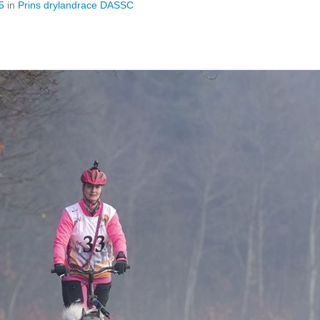
5
in
Prins drylandrace DASSC