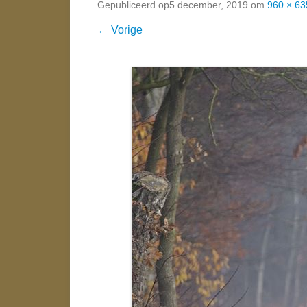
Gepubliceerd op
5 december, 2019
om
960 × 63
← Vorige