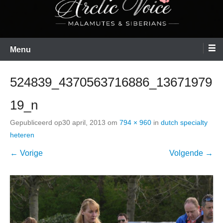
Menu
524839_4370563716886_13671979
19_n
Gepubliceerd op
30 april, 2013
om
794 × 960
in
dutch specialty
heteren
← Vorige
Volgende →