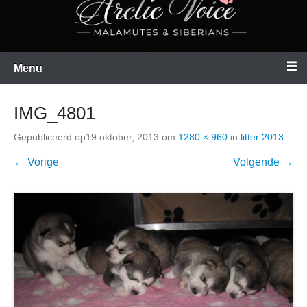
Menu
IMG_4801
Gepubliceerd op
19 oktober, 2013
om
1280 × 960
in
litter 2013
← Vorige
Volgende →